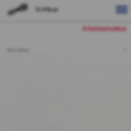
TC PTB eV
Arbeitseinsätze
Bitte wählen