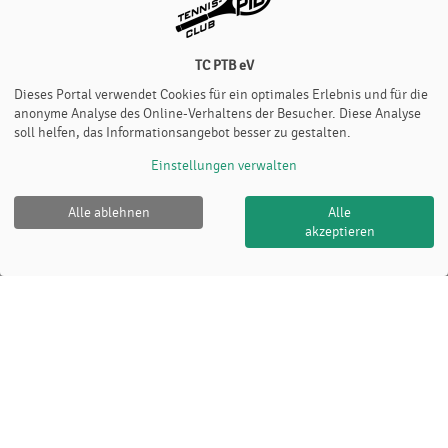
TC PTB eV
Dieses Portal verwendet Cookies für ein optimales Erlebnis und für die
anonyme Analyse des Online-Verhaltens der Besucher. Diese Analyse
soll helfen, das Informationsangebot besser zu gestalten.
Einstellungen verwalten
Alle ablehnen
Alle
akzeptieren